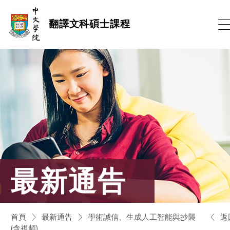
跳
翻譯文科碩士課程
到
內
容
(按
輸
入
鍵)
最新通告
返
首頁
最新通告
學術誠信、生成人工智能與抄襲
(含視頻)