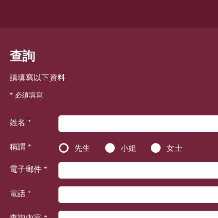
查詢
請填寫以下資料
* 必須填寫
姓名 *
稱謂 *
先生
小姐
女士
電子郵件 *
電話 *
查詢內容 *