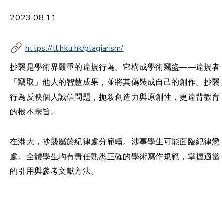
2023.08.11
https://tl.hku.hk/plagiarism/
抄襲是學術界嚴重的違規行為。它構成學術竊盜——違規者
「竊取」他人的智慧成果，並將其偽裝成自己的創作。抄襲
行為反映個人誠信問題，扼殺創造力與原創性，更違背教育
的根本宗旨。
在港大，抄襲屬於紀律處分範疇。涉事學生可能面臨紀律懲
處。全體學生均有責任熟悉正確的學術寫作規範，掌握適當
的引用與參考文獻方法。